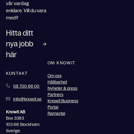
vår vardag
enklare. Vill du vara
med?
Hitta ditt
nya jobb
här
OM KNOWIT
KONTAKT
Om oss
Hållbarhet
08 700 66 00
Nyheter & press
Partners
info@knowit.se
Knowit Business
Portal
Knowit AB
Ramavtal
Box 3383
103 68 Stockholm
Sverige